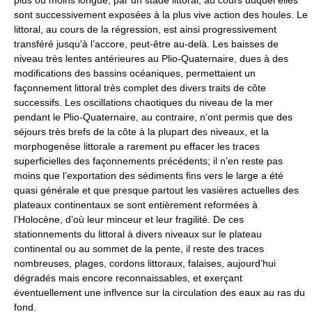
plus ou moins longue, par un stade littoral, au cours duquel elles
sont successivement exposées à la plus vive action des houles. Le
littoral, au cours de la régression, est ainsi progressivement
transféré jusqu’à l’accore, peut-être au-delà. Les baisses de
niveau très lentes antérieures au Plio-Quaternaire, dues à des
modifications des bassins océaniques, permettaient un
façonnement littoral très complet des divers traits de côte
successifs. Les oscillations chaotiques du niveau de la mer
pendant le Plio-Quaternaire, au contraire, n’ont permis que des
séjours très brefs de la côte à la plupart des niveaux, et la
morphogenèse littorale a rarement pu effacer les traces
superficielles des façonnements précédents; il n’en reste pas
moins que l’exportation des sédiments fins vers le large a été
quasi générale et que presque partout les vasières actuelles des
plateaux continentaux se sont entièrement reformées à
l’Holocène, d’où leur minceur et leur fragilité. De ces
stationnements du littoral à divers niveaux sur le plateau
continental ou au sommet de la pente, il reste des traces
nombreuses, plages, cordons littoraux, falaises, aujourd’hui
dégradés mais encore reconnaissables, et exerçant
éventuellement une inflvence sur la circulation des eaux au ras du
fond.