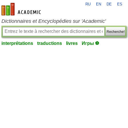
RU
EN
DE
ES
fr-academic.com
Dictionnaires et Encyclopédies sur 'Academic'
Recherche!
interprétations
traductions
livres
Игры ⚽