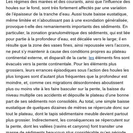
Les régimes des marées et des courants, ainsi que l’influence des
houles sur le fond, sont très fortement affectés par une variation
de l’épaisseur de la tranche d’eau. Aussi toute baisse eustatique,
même limitée et n’aboutissant pas à une exondation généralisée,
provoque-t-elle des remaniements importants des sédiments. En
particulier, la zonation granulométrique des sédiments, qui est liée
pour partie à la profondeur d’eau, est décalée vers le large; il en
résulte que la zone des vases fines, ainsi repoussée vers l’accore,
ne peut s’y maintenir à cause des conditions propres au plateau
continental externe, et disparaît de la carte:
les
éléments fins sont
évacués vers la pente continentale. Pour les éléments plus
grossiers, leurs errances épisodiques sous l’action des houles les
plus longues sont d’autant plus fréquentes que la profondeur est
moindre, et, comme ces migrations désordonnées aboutissent
plus ou moins vite à les faire basculer sur la pente, la baisse du
niveau multiplie ces accidents et dépouille le plateau d’une bonne
part de ses sédiments non consolidés. Au total, une simple baisse
eustatique de quelques dizaines de mètres se répercute donc sur
tout le plateau, dont le tapis sédimentaire meuble devient partout
plus grossier. Indirectement, les conséquences se répercutent sur
la pente, dont les vallées (ravins et canyons) font transiter une
masse de sédiments beaucoup plus considérable qu’en période